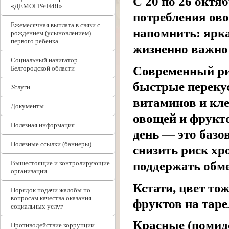
С 20 по 26 октя
«ДЕМОГРАФИЯ»
потребления ово
Ежемесячная выплата в связи с
напомнить: ярка
рождением (усыновлением)
первого ребенка
жизненно важно 
Социальный навигатор
Современный ри
Белгородской области
быстрые переку
Услуги
витаминов и кле
Документы
овощей и фрукто
Полезная информация
день — это базо
Полезные ссылки (баннеры)
снизить риск хр
Вышестоящие и контролирующие
поддержать обме
организации
Кстати, цвет то
Порядок подачи жалобы по
вопросам качества оказания
фруктов на таре
социальных услуг
Красные (помидо
Противодействие коррупции