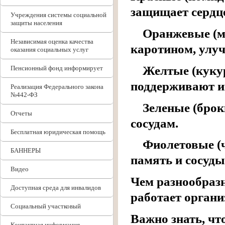
защищает сердц
Учреждения системы социальной
защиты населения
Оранжевые (мор
Независимая оценка качества
каротином, улу
оказания социальных услуг
Желтые (кукуру
Пенсионный фонд информирует
поддерживают и
Реализация Федерального закона
№442-ФЗ
Зеленые (брокк
Отчеты
сосудам.
Бесплатная юридическая помощь
Фиолетовые (че
БАННЕРЫ
память и сосуды
Видео
Чем разнообразн
Доступная среда для инвалидов
работает органи
Социальный участковый
Важно знать, ч
Контактная информация