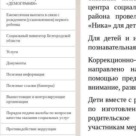
«ДЕМОГРАФИЯ»
центра социа
района прове
Ежемесячная выплата в связи с
рождением (усыновлением) первого
«Ника» для де
ребенка
Социальный навигатор Белгородской
Для детей и и
области
познавательная
Услуги
Коррекционно
Документы
направлено 
Полезная информация
помощью пред
внимание, раз
Полезные ссылки (баннеры)
Вышестоящие и контролирующие
Дети вместе с 
организации
по изготовле
Порядок подачи жалобы по вопросам
родительское
качества оказания социальных услуг
участникам ме
Противодействие коррупции