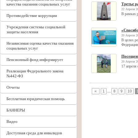
Третье р
качества оказания социальных услуг
22 Апреля 2
В рамках 
Противодействие коррупции
Учреждения системы социальной
«Спасибо
защиты населения
20 Апреля 2
В целях р
Независимая оценка качества оказания
Федерации
социальных услуг
Посещен
Пенсионный фонд информирует
20 Апреля 2
17 апреля
Реализация Федерального закона
№442-ФЗ
Отчеты
«
1
…
8
9
10
Бесплатная юридическая помощь
БАННЕРЫ
Видео
Доступная среда для инвалидов