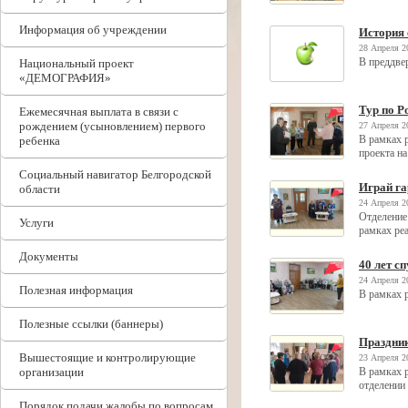
Информация об учреждении
История 
28 Апреля 2
В преддве
Национальный проект
«ДЕМОГРАФИЯ»
Тур по Р
Ежемесячная выплата в связи с
рождением (усыновлением) первого
27 Апреля 2
В рамках 
ребенка
проекта н
Социальный навигатор Белгородской
Играй га
области
24 Апреля 2
Отделение
Услуги
рамках ре
Документы
40 лет сп
24 Апреля 2
Полезная информация
В рамках 
Полезные ссылки (баннеры)
Праздник
Вышестоящие и контролирующие
23 Апреля 2
организации
В рамках 
отделении
Порядок подачи жалобы по вопросам