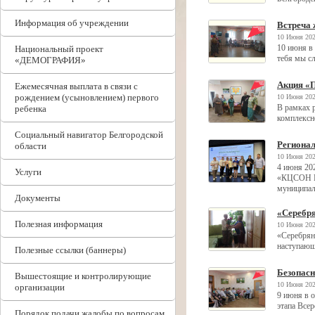
Информация об учреждении
Встреча
10 Июня 202
10 июня в
Национальный проект
тебя мы с
«ДЕМОГРАФИЯ»
Акция «
Ежемесячная выплата в связи с
рождением (усыновлением) первого
10 Июня 202
В рамках 
ребенка
комплексн
Социальный навигатор Белгородской
Регионал
области
10 Июня 202
4 июня 20
Услуги
«КЦСОН Во
муниципал
Документы
«Серебр
Полезная информация
10 Июня 202
«Серебрян
наступающ
Полезные ссылки (баннеры)
Безопасн
Вышестоящие и контролирующие
10 Июня 202
организации
9 июня в 
этапа Все
Порядок подачи жалобы по вопросам