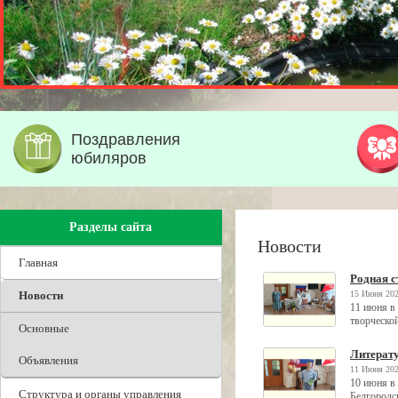
Поздравления
юбиляров
Разделы сайта
Новости
Главная
Родная с
Новости
15 Июня 202
11 июня в
творческо
Основные
Литерату
Объявления
11 Июня 202
10 июня в
Структура и органы управления
Белгородс