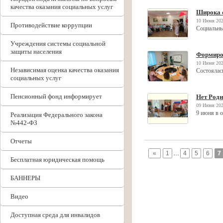
качества оказания социальных услуг
Широка 
10 Июня 202
Противодействие коррупции
Социальны
Учреждения системы социальной
защиты населения
Формиро
10 Июня 202
Независимая оценка качества оказания
Состоялась
социальных услуг
Пенсионный фонд информирует
Нет Род
09 Июня 202
9 июня в 
Реализация Федерального закона
№442-ФЗ
Отчеты
«
1
…
4
5
6
7
Бесплатная юридическая помощь
БАННЕРЫ
Видео
Доступная среда для инвалидов